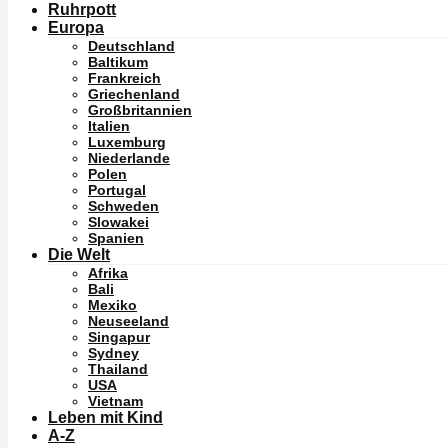
Ruhrpott
Europa
Deutschland
Baltikum
Frankreich
Griechenland
Großbritannien
Italien
Luxemburg
Niederlande
Polen
Portugal
Schweden
Slowakei
Spanien
Die Welt
Afrika
Bali
Mexiko
Neuseeland
Singapur
Sydney
Thailand
USA
Vietnam
Leben mit Kind
A-Z