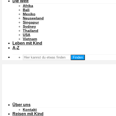
Die Welt
Afrika
Bali
Mexiko
Neuseeland
Singapur
Sydney
Thailand
USA
Vietnam
Leben mit Kind
A-Z
Finden
Über uns
Kontakt
Reisen mit Kind