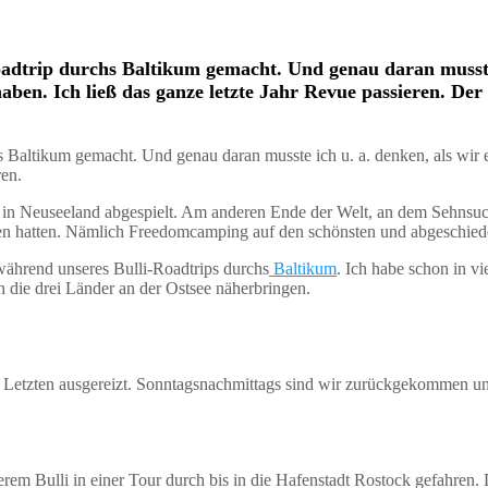
dtrip durchs Baltikum gemacht. Und genau daran musste i
ben. Ich ließ das ganze letzte Jahr Revue passieren. De
 Baltikum gemacht. Und genau daran musste ich u. a. denken, als wir
ren.
 in Neuseeland abgespielt. Am anderen Ende der Welt, an dem Sehnsuch
n hatten. Nämlich Freedomcamping auf den schönsten und abgeschiedens
während unseres Bulli-Roadtrips durchs
Baltikum
. Ich habe schon in v
 die drei Länder an der Ostsee näherbringen.
m Letzten ausgereizt. Sonntagsnachmittags sind wir zurückgekommen u
m Bulli in einer Tour durch bis in die Hafenstadt Rostock gefahren. 