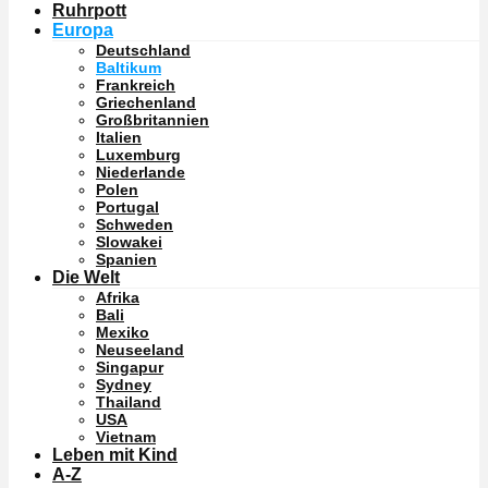
Ruhrpott
Europa
Deutschland
Baltikum
Frankreich
Griechenland
Großbritannien
Italien
Luxemburg
Niederlande
Polen
Portugal
Schweden
Slowakei
Spanien
Die Welt
Afrika
Bali
Mexiko
Neuseeland
Singapur
Sydney
Thailand
USA
Vietnam
Leben mit Kind
A-Z