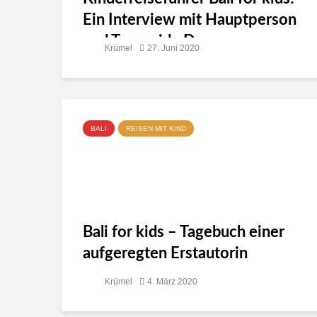
Ein Interview mit Hauptperson
und Tourguide Donny
Krümel
27. Juni 2020
BALI
REISEN MIT KIND
Bali for kids – Tagebuch einer
aufgeregten Erstautorin
Krümel
4. März 2020