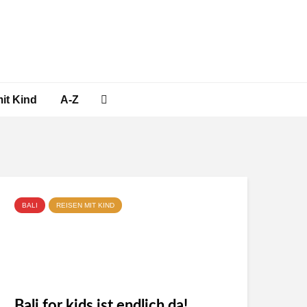
it Kind
A-Z
BALI
REISEN MIT KIND
Bali for kids ist endlich da!