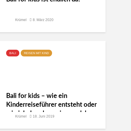
Krümel
8. März 2020
BALI
REISEN MIT KIND
Bali for kids – wie ein
Kinderreiseführer entsteht oder
wie ich dazu kam einen solchen
Krümel
18. Juni 2019
zu schreiben