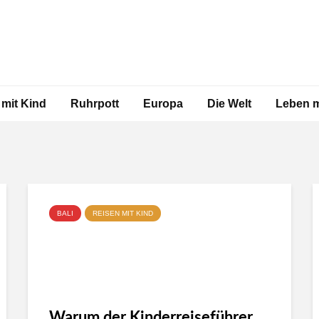
 mit Kind
Ruhrpott
Europa
Die Welt
Leben m
BALI
REISEN MIT KIND
Warum der Kinderreiseführer