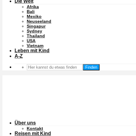
Die Welt
Afrika
Bali
Mexiko
Neuseeland
Singapur
Sydney
Thailand
USA
Vietnam
Leben mit Kind
A-Z
Finden
Über uns
Kontakt
Reisen mit Kind