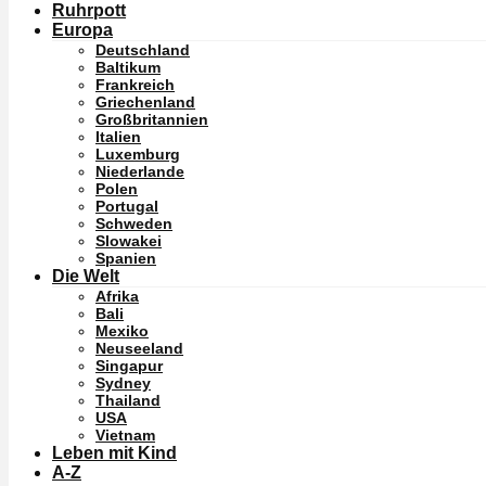
Ruhrpott
Europa
Deutschland
Baltikum
Frankreich
Griechenland
Großbritannien
Italien
Luxemburg
Niederlande
Polen
Portugal
Schweden
Slowakei
Spanien
Die Welt
Afrika
Bali
Mexiko
Neuseeland
Singapur
Sydney
Thailand
USA
Vietnam
Leben mit Kind
A-Z