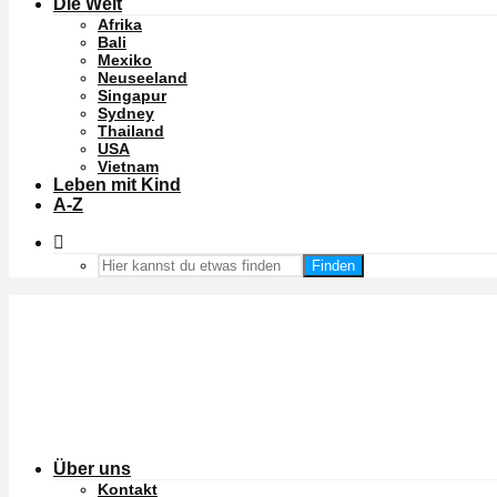
Die Welt
Afrika
Bali
Mexiko
Neuseeland
Singapur
Sydney
Thailand
USA
Vietnam
Leben mit Kind
A-Z
Finden
Über uns
Kontakt