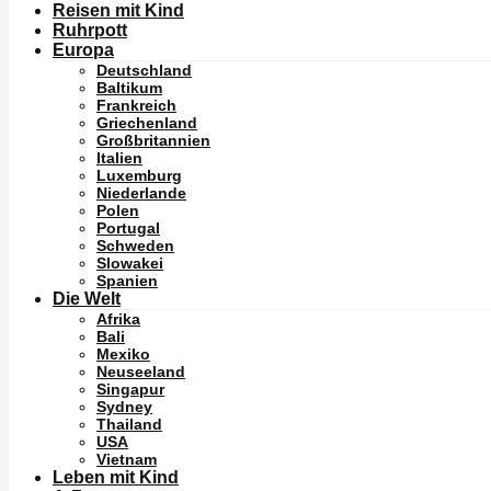
Reisen mit Kind
Ruhrpott
Europa
Deutschland
Baltikum
Frankreich
Griechenland
Großbritannien
Italien
Luxemburg
Niederlande
Polen
Portugal
Schweden
Slowakei
Spanien
Die Welt
Afrika
Bali
Mexiko
Neuseeland
Singapur
Sydney
Thailand
USA
Vietnam
Leben mit Kind