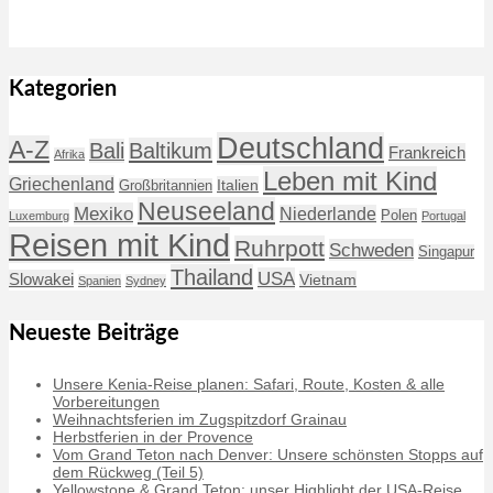
Kategorien
Deutschland
A-Z
Baltikum
Bali
Frankreich
Afrika
Leben mit Kind
Griechenland
Italien
Großbritannien
Neuseeland
Mexiko
Niederlande
Polen
Luxemburg
Portugal
Reisen mit Kind
Ruhrpott
Schweden
Singapur
Thailand
USA
Slowakei
Vietnam
Spanien
Sydney
Neueste Beiträge
Unsere Kenia-Reise planen: Safari, Route, Kosten & alle
Vorbereitungen
Weihnachtsferien im Zugspitzdorf Grainau
Herbstferien in der Provence
Vom Grand Teton nach Denver: Unsere schönsten Stopps auf
dem Rückweg (Teil 5)
Yellowstone & Grand Teton: unser Highlight der USA-Reise