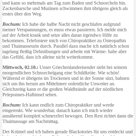
und kann so mehrmals am Tag zum Baden und Schnorcheln hin.
Zackenbarsche und Muränen schwimmen ihm übrigens gleich als
erstes über den Weg.
Bochum:
Ich habe die halbe Nacht nicht geschlafen aufgrund
meiner Verspannungen, es muss etwas passieren. Ich melde mich
auf der Arbeit krank und setze alles daran irgendwo Hilfe zu
bekommen. Telefoniere mich von Chiropraktiker zu Osteopathin
und Thaimasseurin durch. Parallel dazu mache ich natürlich schon
tagelang fleißig Dehnübungen und arbeite mit Wärme- habe aber
das Gefühl, dass ich alleine nicht weiterkomme.
Mittwoch, 02.10.:
Unser Griechenlandreisender sieht bei seinem
morgendlichen Schnorchelgang eine Schildkröte. Wie schön!
Während er übrigens im Trockenen und in der Sonne sitzt, bahnen
sich um ihn herum am Mittelmeer ordentliche Unwetter an.
Gleichzeitig kann er die großen Waldbrände auf der nördlichen
Peleponnes-Halbinsel sehen.
Bochum:
Ich kann endlich zum Chiropraktiker und werde
eingerenkt. Wie wunderbar, danach kann ich mich wieder
annähernd komplett schmerzfrei bewegen. Den Rest richtet dann die
Thaimassage am Nachmittag.
Der Krümel und ich haben gerade Blackstories für uns entdeckt und