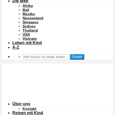
Die Welt
Afrika
Bali
Mexiko
Neuseeland
Singapur
Sydney
Thailand
USA
Vietnam
Leben mit Kind
A-Z
Finden
Über uns
Kontakt
Reisen mit Kind