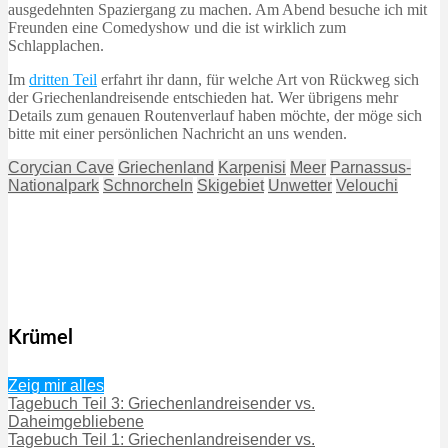
ausgedehnten Spaziergang zu machen. Am Abend besuche ich mit
Freunden eine Comedyshow und die ist wirklich zum
Schlapplachen.
Im
dritten Teil
erfahrt ihr dann, für welche Art von Rückweg sich
der Griechenlandreisende entschieden hat. Wer übrigens mehr
Details zum genauen Routenverlauf haben möchte, der möge sich
bitte mit einer persönlichen Nachricht an uns wenden.
Corycian Cave
Griechenland
Karpenisi
Meer
Parnassus-
Nationalpark
Schnorcheln
Skigebiet
Unwetter
Velouchi
Krümel
Zeig mir alles
Tagebuch Teil 3: Griechenlandreisender vs.
Daheimgebliebene
Tagebuch Teil 1: Griechenlandreisender vs.