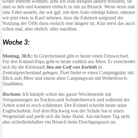
weiter entfernt wohnen, sehe ich zum Beispiel aktuell trotzdem, sie
sind so lieb und kommen einfach zu mir zu Besuch. Wenn denn mal
eine Fahrt ansteht, die wir ggf. mit dem Auto erledigt hätten, müssen
wir jetzt eben in Kauf nehmen, dass die Fahrtzeit aufgrund der
Nutzung der Öffis dann einfach eine längere ist. Klar nervt das auch
schon mal, aber ehrlich: alles machbar.
Woche 3:
Montag, 30.9.:
In Griechenland gibt es heute einen Ortswechsel.
Für den Krümel-Papa geht es heute endlich ans Meer. Er entscheidet
sich für die Kleinstadt
Itea am Golf von Korinth
in
Zentralgriechenland gelegen. Dort findet er einen Campingplatz mit
Blick aufs Meer und einem alten Campingwart mit Wetterfrosch-
Qualitäten.
Bochum:
Ich kämpfe schon das ganze Wochenende mit
Verspannungen im Nacken-und Schulterbereich und während der
Arbeit wird es noch schlimmer. Der Krümel schreibt heute seine
Englischarbeit. Auf dem Rückweg von der Schule hat er einen
Wegeunfall und prellt sich die linke Hand. Am nächsten Tag steht
also sicherheitshalber ein Besuch beim Durchgangsarzt an.