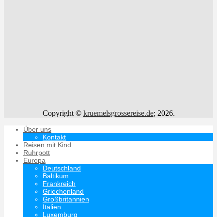
Copyright ©
kruemelsgrossereise.de
; 2026.
Über uns
Kontakt
Reisen mit Kind
Ruhrpott
Europa
Deutschland
Baltikum
Frankreich
Griechenland
Großbritannien
Italien
Luxemburg