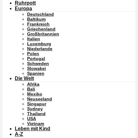
Ruhrpott
Europa
Deutschland
Baltikum
Frankreich
Griechenland
Großbritannien
Italien
Luxemburg
Niederlande
Polen
Portugal
Schweden
Slowakei
Spanien
Die Welt
Afrika
Bali
Mexiko
Neuseeland
Singapur
Sydney
Thailand
USA
Vietnam
Leben mit Kind
A-Z