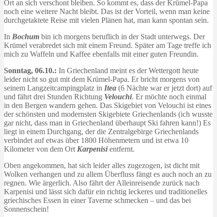
Ort an sich verschont bleiben. So kommt es, dass der Krümel-Papa
noch eine weitere Nacht bleibt. Das ist der Vorteil, wenn man keine
durchgetaktete Reise mit vielen Plänen hat, man kann spontan sein.
In
Bochum
bin ich morgens beruflich in der Stadt unterwegs. Der
Krümel verabredet sich mit einem Freund. Später am Tage treffe ich
mich zu Waffeln und Kaffee ebenfalls mit einer guten Freundin.
Sonntag, 06.10.:
In Griechenland meint es der Wettergott heute
leider nicht so gut mit dem Krümel-Papa. Er bricht morgens von
seinem Langzeitcampingplatz in
Itea
(6 Nächte war er jetzt dort) auf
und fährt drei Stunden Richtung
Velouchi
. Er möchte noch einmal
in den Bergen wandern gehen. Das Skigebiet von Velouchi ist eines
der schönsten und modernsten Skigebiete Griechenlands (ich wusste
gar nicht, dass man in Griechenland überhaupt Ski fahren kann!) Es
liegt in einem Durchgang, der die Zentralgebirge Griechenlands
verbindet auf etwas über 1800 Höhenmetern und ist etwa 10
Kilometer von dem Ort
Karpenisi
entfernt.
Oben angekommen, hat sich leider alles zugezogen, ist dicht mit
Wolken verhangen und zu allem Überfluss fängt es auch noch an zu
regnen. Wie ärgerlich. Also fährt der Alleinreisende zurück nach
Karpenisi und lässt sich dafür ein richtig leckeres und traditionelles
griechisches Essen in einer Taverne schmecken – und das bei
Sonnenschein!