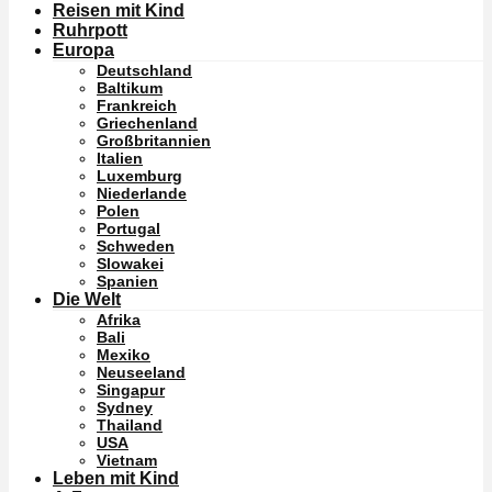
Reisen mit Kind
Ruhrpott
Europa
Deutschland
Baltikum
Frankreich
Griechenland
Großbritannien
Italien
Luxemburg
Niederlande
Polen
Portugal
Schweden
Slowakei
Spanien
Die Welt
Afrika
Bali
Mexiko
Neuseeland
Singapur
Sydney
Thailand
USA
Vietnam
Leben mit Kind