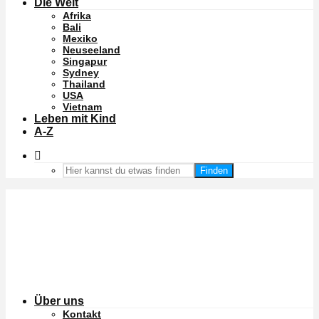
Die Welt
Afrika
Bali
Mexiko
Neuseeland
Singapur
Sydney
Thailand
USA
Vietnam
Leben mit Kind
A-Z
Finden
Über uns
Kontakt