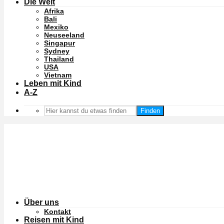
Die Welt
Afrika
Bali
Mexiko
Neuseeland
Singapur
Sydney
Thailand
USA
Vietnam
Leben mit Kind
A-Z
Finden
Über uns
Kontakt
Reisen mit Kind