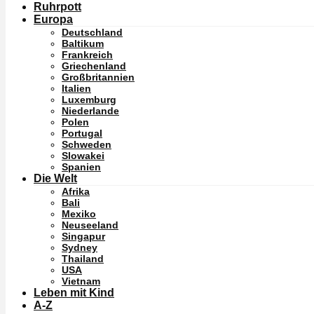
Ruhrpott
Europa
Deutschland
Baltikum
Frankreich
Griechenland
Großbritannien
Italien
Luxemburg
Niederlande
Polen
Portugal
Schweden
Slowakei
Spanien
Die Welt
Afrika
Bali
Mexiko
Neuseeland
Singapur
Sydney
Thailand
USA
Vietnam
Leben mit Kind
A-Z