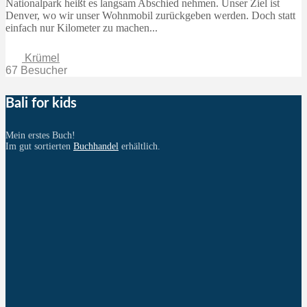
Nationalpark heißt es langsam Abschied nehmen. Unser Ziel ist
Denver, wo wir unser Wohnmobil zurückgeben werden. Doch statt
einfach nur Kilometer zu machen...
Krümel
67 Besucher
Bali for kids
Mein erstes Buch!
Im gut sortierten
Buchhandel
erhältlich.