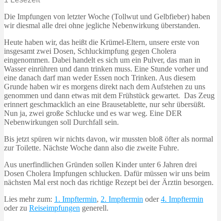
Die Impfungen von letzter Woche (Tollwut und Gelbfieber) haben
wir diesmal alle drei ohne jegliche Nebenwirkung überstanden.
Heute haben wir, das heißt die Krümel-Eltern, unsere erste von
insgesamt zwei Dosen, Schluckimpfung gegen Cholera
eingenommen. Dabei handelt es sich um ein Pulver, das man in
Wasser einrühren und dann trinken muss. Eine Stunde vorher und
eine danach darf man weder Essen noch Trinken. Aus diesem
Grunde haben wir es morgens direkt nach dem Aufstehen zu uns
genommen und dann etwas mit dem Frühstück gewartet. Das Zeug
erinnert geschmacklich an eine Brausetablette, nur sehr übersüßt.
Nun ja, zwei große Schlucke und es war weg. Eine DER
Nebenwirkungen soll Durchfall sein.
Bis jetzt spüren wir nichts davon, wir mussten bloß öfter als normal
zur Toilette. Nächste Woche dann also die zweite Fuhre.
Aus unerfindlichen Gründen sollen Kinder unter 6 Jahren drei
Dosen Cholera Impfungen schlucken. Dafür müssen wir uns beim
nächsten Mal erst noch das richtige Rezept bei der Ärztin besorgen.
Lies mehr zum:
1. Impftermin
,
2. Impftermin
oder
4. Impftermin
oder zu
Reiseimpfungen
generell.