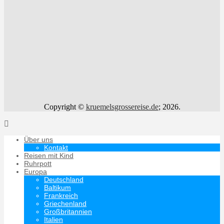
Copyright ©
kruemelsgrossereise.de
; 2026.
Über uns
Kontakt
Reisen mit Kind
Ruhrpott
Europa
Deutschland
Baltikum
Frankreich
Griechenland
Großbritannien
Italien