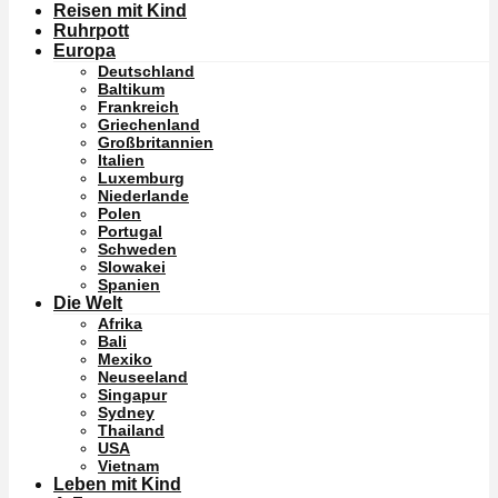
Reisen mit Kind
Ruhrpott
Europa
Deutschland
Baltikum
Frankreich
Griechenland
Großbritannien
Italien
Luxemburg
Niederlande
Polen
Portugal
Schweden
Slowakei
Spanien
Die Welt
Afrika
Bali
Mexiko
Neuseeland
Singapur
Sydney
Thailand
USA
Vietnam
Leben mit Kind