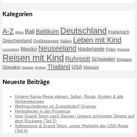
Kategorien
Deutschland
A-Z
Baltikum
Bali
Frankreich
Afrika
Leben mit Kind
Griechenland
Italien
Großbritannien
Neuseeland
Mexiko
Niederlande
Polen
Luxemburg
Portugal
Reisen mit Kind
Ruhrpott
Schweden
Singapur
Thailand
USA
Slowakei
Vietnam
Spanien
Sydney
Neueste Beiträge
Unsere Kenia-Reise planen: Safari, Route, Kosten & alle
Vorbereitungen
Weihnachtsferien im Zugspitzdorf Grainau
Herbstferien in der Provence
Vom Grand Teton nach Denver: Unsere schönsten Stopps auf
dem Rückweg (Teil 5)
Yellowstone & Grand Teton: unser Highlight der USA-Reise
(Teil 4)