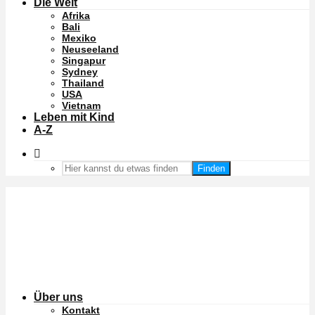
Die Welt
Afrika
Bali
Mexiko
Neuseeland
Singapur
Sydney
Thailand
USA
Vietnam
Leben mit Kind
A-Z
Finden
Über uns
Kontakt