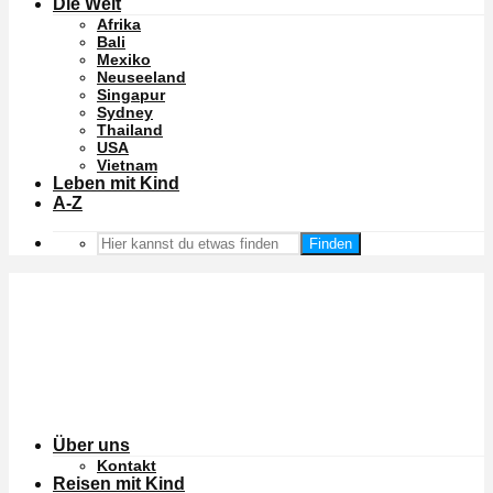
Die Welt
Afrika
Bali
Mexiko
Neuseeland
Singapur
Sydney
Thailand
USA
Vietnam
Leben mit Kind
A-Z
Finden
Über uns
Kontakt
Reisen mit Kind