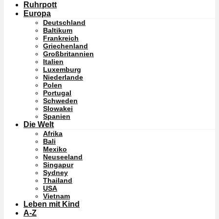
Ruhrpott
Europa
Deutschland
Baltikum
Frankreich
Griechenland
Großbritannien
Italien
Luxemburg
Niederlande
Polen
Portugal
Schweden
Slowakei
Spanien
Die Welt
Afrika
Bali
Mexiko
Neuseeland
Singapur
Sydney
Thailand
USA
Vietnam
Leben mit Kind
A-Z