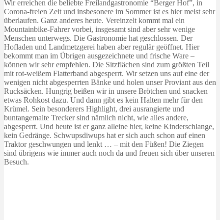
Wir erreichen die beliebte Freilandgastronomie “Berger Hof”, in
Corona-freien Zeit und insbesonere im Sommer ist es hier meist sehr
überlaufen. Ganz anderes heute. Vereinzelt kommt mal ein
Mountainbike-Fahrer vorbei, insgesamt sind aber sehr wenige
Menschen unterwegs. Die Gastronomie hat geschlossen. Der
Hofladen und Landmetzgerei haben aber regulär geöffnet. Hier
bekommt man im Übrigen ausgezeichnete und frische Ware –
können wir sehr empfehlen. Die Sitzflächen sind zum größten Teil
mit rot-weißem Flatterband abgesperrt. Wir setzen uns auf eine der
wenigen nicht abgesperrten Bänke und holen unser Proviant aus den
Rucksäcken. Hungrig beißen wir in unsere Brötchen und snacken
etwas Rohkost dazu. Und dann gibt es kein Halten mehr für den
Krümel. Sein besonderers Highlight, drei ausrangierte und
buntangemalte Trecker sind nämlich nicht, wie alles andere,
abgesperrt. Und heute ist er ganz alleine hier, keine Kinderschlange,
kein Gedränge. Schwupsdiwups hat er sich auch schon auf einen
Traktor geschwungen und lenkt … – mit den Füßen! Die Ziegen
sind übrigens wie immer auch noch da und freuen sich über unseren
Besuch.