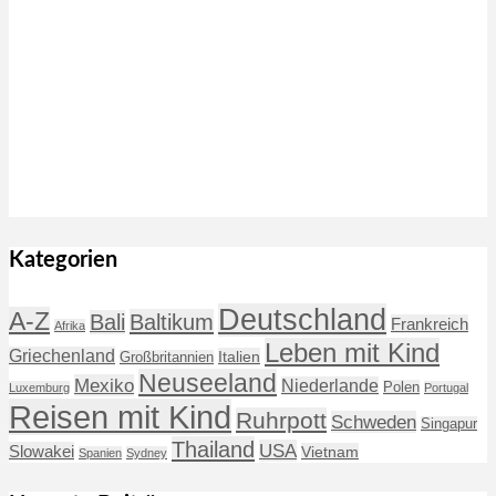
Kategorien
Deutschland
A-Z
Baltikum
Bali
Frankreich
Afrika
Leben mit Kind
Griechenland
Italien
Großbritannien
Neuseeland
Mexiko
Niederlande
Polen
Luxemburg
Portugal
Reisen mit Kind
Ruhrpott
Schweden
Singapur
Thailand
USA
Slowakei
Vietnam
Spanien
Sydney