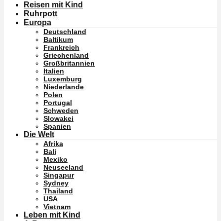
Reisen mit Kind
Ruhrpott
Europa
Deutschland
Baltikum
Frankreich
Griechenland
Großbritannien
Italien
Luxemburg
Niederlande
Polen
Portugal
Schweden
Slowakei
Spanien
Die Welt
Afrika
Bali
Mexiko
Neuseeland
Singapur
Sydney
Thailand
USA
Vietnam
Leben mit Kind