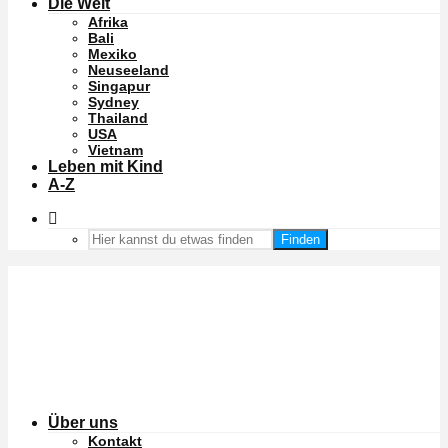
Die Welt
Afrika
Bali
Mexiko
Neuseeland
Singapur
Sydney
Thailand
USA
Vietnam
Leben mit Kind
A-Z
Finden
Über uns
Kontakt