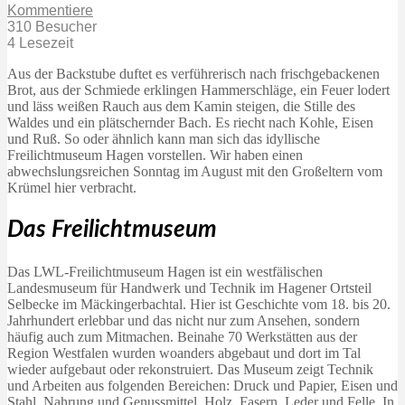
Kommentiere
310 Besucher
4 Lesezeit
Aus der Backstube duftet es verführerisch nach frischgebackenen
Brot, aus der Schmiede erklingen Hammerschläge, ein Feuer lodert
und läss weißen Rauch aus dem Kamin steigen, die Stille des
Waldes und ein plätschernder Bach. Es riecht nach Kohle, Eisen
und Ruß. So oder ähnlich kann man sich das idyllische
Freilichtmuseum Hagen vorstellen. Wir haben einen
abwechslungsreichen Sonntag im August mit den Großeltern vom
Krümel hier verbracht.
Das Freilichtmuseum
Das LWL-Freilichtmuseum Hagen ist ein westfälischen
Landesmuseum für Handwerk und Technik im Hagener Ortsteil
Selbecke im Mäckingerbachtal. Hier ist Geschichte vom 18. bis 20.
Jahrhundert erlebbar und das nicht nur zum Ansehen, sondern
häufig auch zum Mitmachen. Beinahe 70 Werkstätten aus der
Region Westfalen wurden woanders abgebaut und dort im Tal
wieder aufgebaut oder rekonstruiert. Das Museum zeigt Technik
und Arbeiten aus folgenden Bereichen: Druck und Papier, Eisen und
Stahl, Nahrung und Genussmittel, Holz, Fasern, Leder und Felle. In