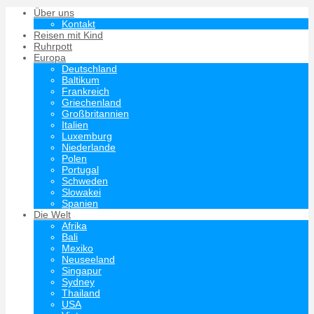
Über uns
Kontakt
Reisen mit Kind
Ruhrpott
Europa
Deutschland
Baltikum
Frankreich
Griechenland
Großbritannien
Italien
Luxemburg
Niederlande
Polen
Portugal
Schweden
Slowakei
Spanien
Die Welt
Afrika
Bali
Mexiko
Neuseeland
Singapur
Sydney
Thailand
USA