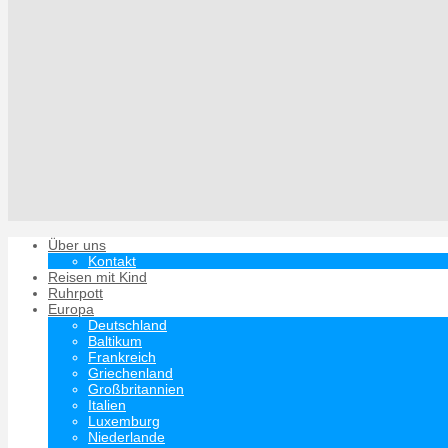
Über uns
Kontakt
Reisen mit Kind
Ruhrpott
Europa
Deutschland
Baltikum
Frankreich
Griechenland
Großbritannien
Italien
Luxemburg
Niederlande