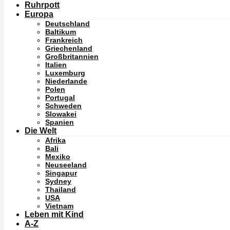
Ruhrpott
Europa
Deutschland
Baltikum
Frankreich
Griechenland
Großbritannien
Italien
Luxemburg
Niederlande
Polen
Portugal
Schweden
Slowakei
Spanien
Die Welt
Afrika
Bali
Mexiko
Neuseeland
Singapur
Sydney
Thailand
USA
Vietnam
Leben mit Kind
A-Z