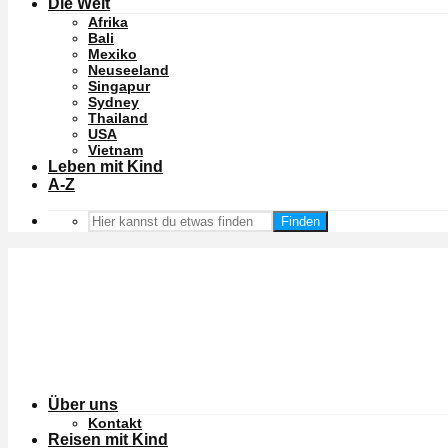
Die Welt
Afrika
Bali
Mexiko
Neuseeland
Singapur
Sydney
Thailand
USA
Vietnam
Leben mit Kind
A-Z
Finden
Über uns
Kontakt
Reisen mit Kind