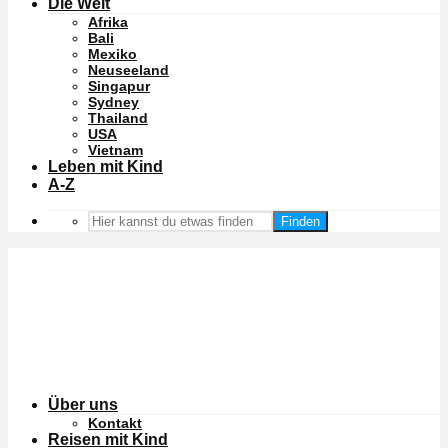
Die Welt
Afrika
Bali
Mexiko
Neuseeland
Singapur
Sydney
Thailand
USA
Vietnam
Leben mit Kind
A-Z
Finden
Über uns
Kontakt
Reisen mit Kind