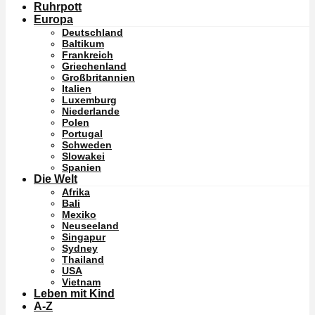
Ruhrpott
Europa
Deutschland
Baltikum
Frankreich
Griechenland
Großbritannien
Italien
Luxemburg
Niederlande
Polen
Portugal
Schweden
Slowakei
Spanien
Die Welt
Afrika
Bali
Mexiko
Neuseeland
Singapur
Sydney
Thailand
USA
Vietnam
Leben mit Kind
A-Z