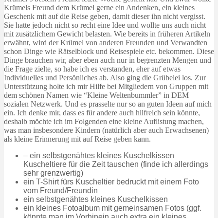
Krümels Freund dem Krümel gerne ein Andenken, ein kleines
Geschenk mit auf die Reise geben, damit dieser ihn nicht vergisst.
Sie hatte jedoch nicht so recht eine Idee und wollte uns auch nicht
mit zusätzlichem Gewicht belasten. Wie bereits in früheren Artikeln
erwähnt, wird der Krümel von anderen Freunden und Verwandten
schon Dinge wie Rätselblock und Reisespiele etc. bekommen. Diese
Dinge brauchen wir, aber eben auch nur in begrenzten Mengen und
die Frage zielte, so habe ich es verstanden, eher auf etwas
Individuelles und Persönliches ab. Also ging die Grübelei los. Zur
Unterstützung holte ich mir Hilfe bei Mitgliedern von Gruppen mit
dem schönen Namen wie “Kleine Weltenbummler” in DEM
sozialen Netzwerk. Und es prasselte nur so an guten Ideen auf mich
ein. Ich denke mir, dass es für andere auch hilfreich sein könnte,
deshalb möchte ich im Folgenden eine kleine Auflistung machen,
was man insbesondere Kindern (natürlich aber auch Erwachsenen)
als kleine Erinnerung mit auf Reise geben kann.
– ein selbstgenähtes kleines Kuschelkissen
Kuscheltiere für die Zeit tauschen (finde ich allerdings
sehr grenzwertig)
ein T-Shirt fürs Kuscheltier bedruckt mit einem Foto
vom Freund/Freundin
ein selbstgenähtes kleines Kuschelkissen
ein kleines Fotoalbum mit gemeinsamen Fotos (ggf.
könnte man im Vorhinein auch extra ein kleines