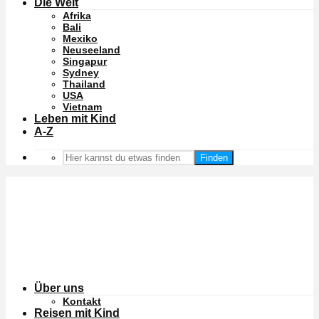
Die Welt
Afrika
Bali
Mexiko
Neuseeland
Singapur
Sydney
Thailand
USA
Vietnam
Leben mit Kind
A-Z
Finden
Über uns
Kontakt
Reisen mit Kind