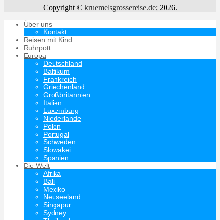
Copyright ©
kruemelsgrossereise.de
; 2026.
Über uns
Kontakt
Reisen mit Kind
Ruhrpott
Europa
Deutschland
Baltikum
Frankreich
Griechenland
Großbritannien
Italien
Luxemburg
Niederlande
Polen
Portugal
Schweden
Slowakei
Spanien
Die Welt
Afrika
Bali
Mexiko
Neuseeland
Singapur
Sydney