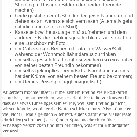
Shooting mit lustigen Bildern der beiden Freunde
machen)
beide gestalten ein T-Shirt für den jeweils anderen und
ziehen es an, wenn sie sich vermissen (Alternativ geht
natürlich auch ein Foto-Shirt)
Kassette bzw. heutzutage mp3 aufnehmen und dem
anderen z.B. die Lieblingsgeschichte darauf sprechen
eine Lunchbox mit Foto
ein Coffee-to-go Becher mit Foto, um Wasser/Saft
während der Wohnmobilfahrt daraus zu trinken
ein selbstgestaltetes (Foto)Lesezeichen (so eins hat er
von seiner besten Freundin bekommen)
ein selbstgeknüpftes Freundschaftsarmband (so eins
hat der Krümel von seinem besten Freund bekommen)
ein kleines Reisespiel (ggf. magnetisch)
Außerdem möchte unser Krümel seinem Freund viele Postkarten
schreiben, um zu berichten, was er erlebt. Er stellte vor kurzem fest,
dass das etwas Einseitiges sein würde, weil sein Freund ja nicht
wissen könnte, wohin er die Karten schicken muss. Also könnte er
vielleicht E-Mails (je nach Alter evtl. eigens dafür eine Mailadresse
einrichten) schreiben (lassen) oder Sprachnachrichten über
Whatsapp verschicken und ihm berichten, was er im Kindergarten
verpasst.