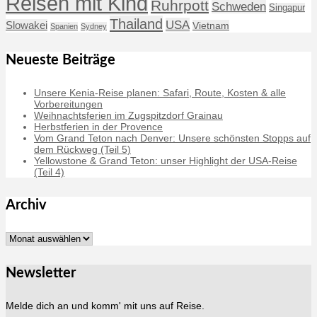
Reisen mit Kind
Ruhrpott
Schweden
Singapur
Thailand
USA
Slowakei
Vietnam
Spanien
Sydney
Neueste Beiträge
Unsere Kenia-Reise planen: Safari, Route, Kosten & alle
Vorbereitungen
Weihnachtsferien im Zugspitzdorf Grainau
Herbstferien in der Provence
Vom Grand Teton nach Denver: Unsere schönsten Stopps auf
dem Rückweg (Teil 5)
Yellowstone & Grand Teton: unser Highlight der USA-Reise
(Teil 4)
Archiv
Archiv
Newsletter
Melde dich an und komm' mit uns auf Reise.