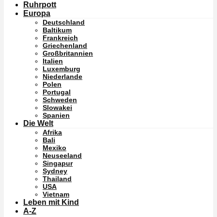
Ruhrpott
Europa
Deutschland
Baltikum
Frankreich
Griechenland
Großbritannien
Italien
Luxemburg
Niederlande
Polen
Portugal
Schweden
Slowakei
Spanien
Die Welt
Afrika
Bali
Mexiko
Neuseeland
Singapur
Sydney
Thailand
USA
Vietnam
Leben mit Kind
A-Z