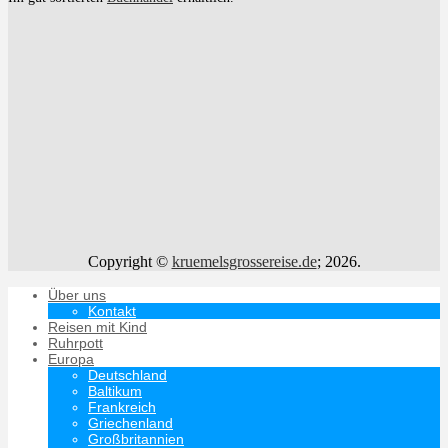
Copyright ©
kruemelsgrossereise.de
; 2026.
Über uns
Kontakt
Reisen mit Kind
Ruhrpott
Europa
Deutschland
Baltikum
Frankreich
Griechenland
Großbritannien