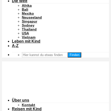
Die Welt
Afrika
Bali
Mexiko
Neuseeland
Singapur
Sydney
Thailand
USA
Vietnam
Leben mit Kind
A-Z
Finden
Über uns
Kontakt
Reisen mit Kind