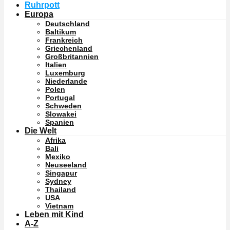
Ruhrpott
Europa
Deutschland
Baltikum
Frankreich
Griechenland
Großbritannien
Italien
Luxemburg
Niederlande
Polen
Portugal
Schweden
Slowakei
Spanien
Die Welt
Afrika
Bali
Mexiko
Neuseeland
Singapur
Sydney
Thailand
USA
Vietnam
Leben mit Kind
A-Z