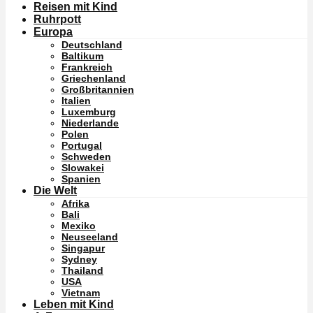
Reisen mit Kind
Ruhrpott
Europa
Deutschland
Baltikum
Frankreich
Griechenland
Großbritannien
Italien
Luxemburg
Niederlande
Polen
Portugal
Schweden
Slowakei
Spanien
Die Welt
Afrika
Bali
Mexiko
Neuseeland
Singapur
Sydney
Thailand
USA
Vietnam
Leben mit Kind