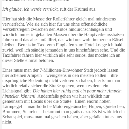
Ich glaube, ich werde verrückt,
ruft der Krümel aus.
Hier hat sich die Masse der Rollerfahrer gleich mal mindestens
vervierfacht. Wie sie sich hier für uns ohne offensichtliche
Verkehrsregeln zwischen den Autos hindurchschlängeln und
wirklich immer in geballten Massen über die Hauptverkehrsstraßen
fahren und das alles unfallfrei, das wird uns wohl immer ein Rätsel
bleiben. Bereits im Taxi vom Flughafen zum Hotel kriege ich bald
zuviel, weil ich ständig jemanden in uns hineinfahren sehe. Und die
Taxifahrer fahren hier wirklich alle sehr seriös, das möchte ich an
dieser Stelle einmal betonen.
Eines muss man der 7-Millionen-Einwohner Stadt jedoch lassen,
hier scheinen Ampeln – wenigstens in den meisten Fällen – ihre
ursprüngliche Bedeutung nicht verloren zu haben, hier kann man
wirklich relativ sicher die Straße queren, wenn es denn ein
Lichtsignal gibt.
Die hätten hier ruhig mal ein paar mehr Ampeln
hinstellen können!
Andernfalls gehen wir hier wirklich nur
gemeinsam mit Locals über die Straße. Einen enorm hohen
Lärmpegel – unaufhörliche Motorengeräusche, Hupen, Quietschen,
Brummen, Schreien – bekommt man gratis dazu. Es ist wirklich ein
Schauspiel, muss man mal gesehen haben, aber gefallen tut es uns
nicht.