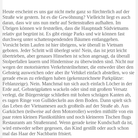
Heute erscheint es uns gar nicht mehr ganz so fürchterlich auf der
Straße wie gestern. Ist es die Gewöhnung? Vielleicht liegt es auch
daran, dass wir uns nun mehr auf Seitenstraßen aufhalten. Im
Übrigen können wir feststellen, dass die Hauptstadt Südvietnams
relativ gut begrünt ist. Es gibt einige Parks und wir können fast
durchweg unter schattenspendenden Bäumen entlanggehen.
Vorsicht beim Laufen ist hier übrigens, wie überall in Vietnam
geboten. Jeder Schritt will überlegt sein! Nein, das ist jetzt leicht
übertrieben, aber genaues Hinsehen ist schon angesagt, da überall
Stolperfallen lauern und Hindernisse zu überwinden sind. Nicht nur
wegen der motorisierten Verkehrsteilnehmer, die entweder über den
Gehsteig ausweichen oder aber ihr Vehikel einfach abstellen, wo sie
gerade etwas zu erledigen haben (gekennzeichnete Parkplätze:
Fehlanzeige). Nein. Manchmal tun sich auch einfach Löcher in der
Erde auf, Gehsteigplatten wackeln oder sind mit großem Versatz
verlegt, die Bürgersteige schließen mit hohen schrägen Kanten ab,
es ragen Ringe von Gullideckeln aus dem Boden. Dann spielt sich
das Leben der Vietnamesen auch großteils auf der Straße ab. Aus
Garküchen (teilweise auf dem Motorroller) werden mithilfe von ein
paar roten kleinen Plastikstühlen und noch kleineren Tischen flugs
Restaurants am Straßenrand. Wenn gerade keine Kundschaft da ist,
wird entweder selber gegessen, das Kind gestillt oder auch schon
mal das Haar der Nachbarin frisiert.