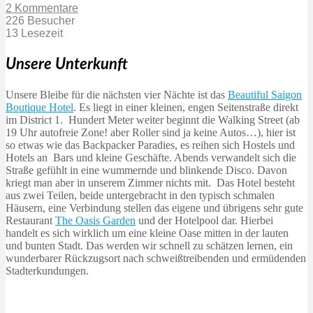
2 Kommentare
226 Besucher
13 Lesezeit
Unsere Unterkunft
Unsere Bleibe für die nächsten vier Nächte ist das
Beautiful Saigon
Boutique Hotel
. Es liegt in einer kleinen, engen Seitenstraße direkt
im District 1. Hundert Meter weiter beginnt die Walking Street (ab
19 Uhr autofreie Zone! aber Roller sind ja keine Autos…), hier ist
so etwas wie das Backpacker Paradies, es reihen sich Hostels und
Hotels an Bars und kleine Geschäfte. Abends verwandelt sich die
Straße gefühlt in eine wummernde und blinkende Disco. Davon
kriegt man aber in unserem Zimmer nichts mit. Das Hotel besteht
aus zwei Teilen, beide untergebracht in den typisch schmalen
Häusern, eine Verbindung stellen das eigene und übrigens sehr gute
Restaurant
The Oasis Garden
und der Hotelpool dar. Hierbei
handelt es sich wirklich um eine kleine Oase mitten in der lauten
und bunten Stadt. Das werden wir schnell zu schätzen lernen, ein
wunderbarer Rückzugsort nach schweißtreibenden und ermüdenden
Stadterkundungen.