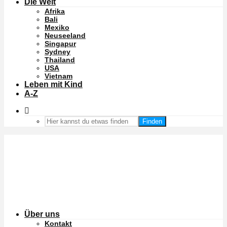
Die Welt
Afrika
Bali
Mexiko
Neuseeland
Singapur
Sydney
Thailand
USA
Vietnam
Leben mit Kind
A-Z
Finden
Über uns
Kontakt