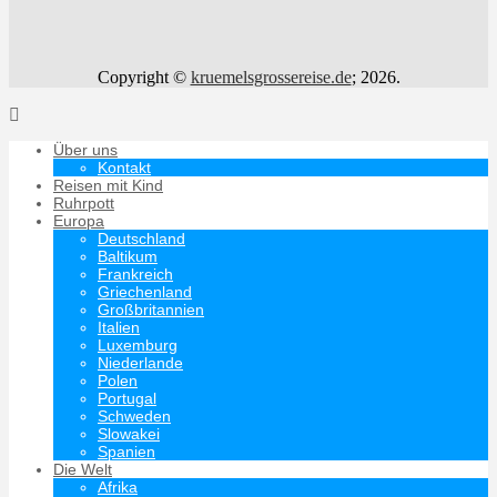
Copyright ©
kruemelsgrossereise.de
; 2026.
Über uns
Kontakt
Reisen mit Kind
Ruhrpott
Europa
Deutschland
Baltikum
Frankreich
Griechenland
Großbritannien
Italien
Luxemburg
Niederlande
Polen
Portugal
Schweden
Slowakei
Spanien
Die Welt
Afrika