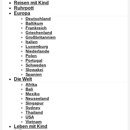
Reisen mit Kind
Ruhrpott
Europa
Deutschland
Baltikum
Frankreich
Griechenland
Großbritannien
Italien
Luxemburg
Niederlande
Polen
Portugal
Schweden
Slowakei
Spanien
Die Welt
Afrika
Bali
Mexiko
Neuseeland
Singapur
Sydney
Thailand
USA
Vietnam
Leben mit Kind