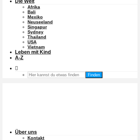
Die Welt
Afrika
Bali
Mexiko
Neuseeland
Singapur
Sydney
Thailand
USA
Vietnam
Leben mit Kind
A-Z
Finden
Über uns
Kontakt