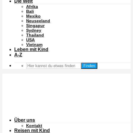
Die Welt
Afrika
Bali
Mexiko
Neuseeland
Singapur
Sydney
Thailand
USA
Vietnam
Leben mit Kind
A-Z
Finden
Über uns
Kontakt
Reisen mit Kind