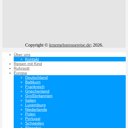
Copyright ©
kruemelsgrossereise.de
; 2026.
Über uns
Kontakt
Reisen mit Kind
Ruhrpott
Europa
Deutschland
Baltikum
Frankreich
Griechenland
Großbritannien
Italien
Luxemburg
Niederlande
Polen
Portugal
Schweden
Slowakei