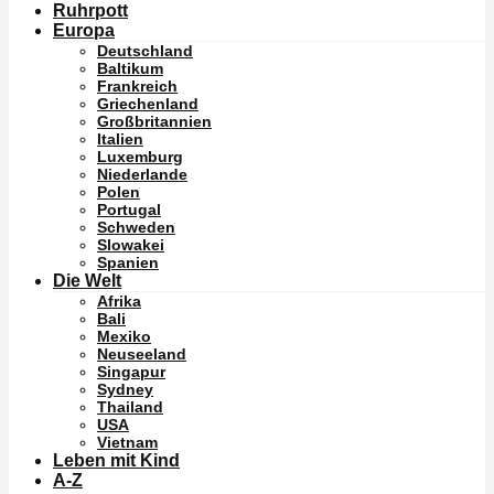
Ruhrpott
Europa
Deutschland
Baltikum
Frankreich
Griechenland
Großbritannien
Italien
Luxemburg
Niederlande
Polen
Portugal
Schweden
Slowakei
Spanien
Die Welt
Afrika
Bali
Mexiko
Neuseeland
Singapur
Sydney
Thailand
USA
Vietnam
Leben mit Kind
A-Z