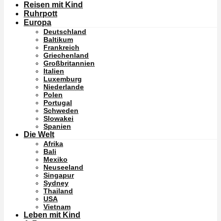
Reisen mit Kind
Ruhrpott
Europa
Deutschland
Baltikum
Frankreich
Griechenland
Großbritannien
Italien
Luxemburg
Niederlande
Polen
Portugal
Schweden
Slowakei
Spanien
Die Welt
Afrika
Bali
Mexiko
Neuseeland
Singapur
Sydney
Thailand
USA
Vietnam
Leben mit Kind