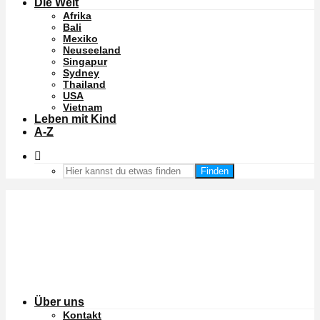
Die Welt
Afrika
Bali
Mexiko
Neuseeland
Singapur
Sydney
Thailand
USA
Vietnam
Leben mit Kind
A-Z
Finden
Über uns
Kontakt