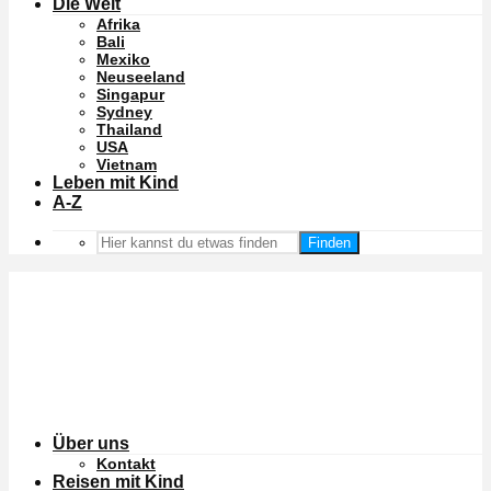
Die Welt
Afrika
Bali
Mexiko
Neuseeland
Singapur
Sydney
Thailand
USA
Vietnam
Leben mit Kind
A-Z
Finden
Über uns
Kontakt
Reisen mit Kind