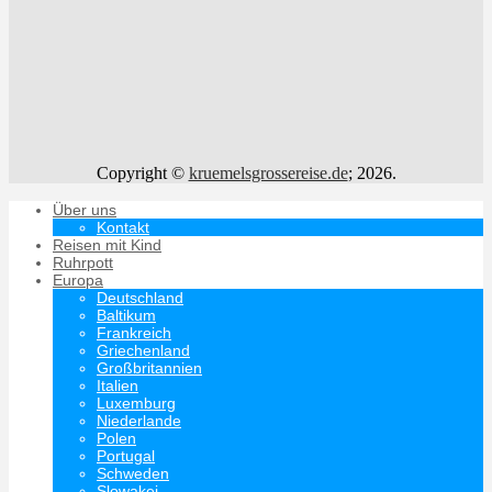
Copyright ©
kruemelsgrossereise.de
; 2026.
Über uns
Kontakt
Reisen mit Kind
Ruhrpott
Europa
Deutschland
Baltikum
Frankreich
Griechenland
Großbritannien
Italien
Luxemburg
Niederlande
Polen
Portugal
Schweden
Slowakei