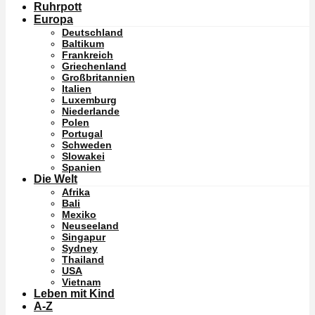
Ruhrpott
Europa
Deutschland
Baltikum
Frankreich
Griechenland
Großbritannien
Italien
Luxemburg
Niederlande
Polen
Portugal
Schweden
Slowakei
Spanien
Die Welt
Afrika
Bali
Mexiko
Neuseeland
Singapur
Sydney
Thailand
USA
Vietnam
Leben mit Kind
A-Z