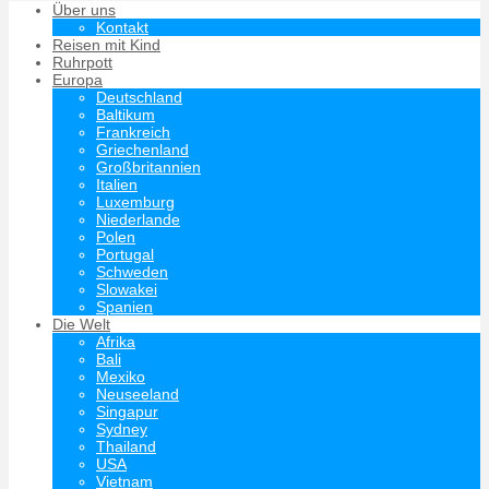
Über uns
Kontakt
Reisen mit Kind
Ruhrpott
Europa
Deutschland
Baltikum
Frankreich
Griechenland
Großbritannien
Italien
Luxemburg
Niederlande
Polen
Portugal
Schweden
Slowakei
Spanien
Die Welt
Afrika
Bali
Mexiko
Neuseeland
Singapur
Sydney
Thailand
USA
Vietnam