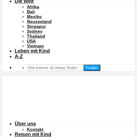
Die Welt
Afrika
Bali
Mexiko
Neuseeland
Singapur
Sydney
Thailand
USA
Vietnam
Leben mit Kind
A-Z
Finden
Über uns
Kontakt
Reisen mit Kind