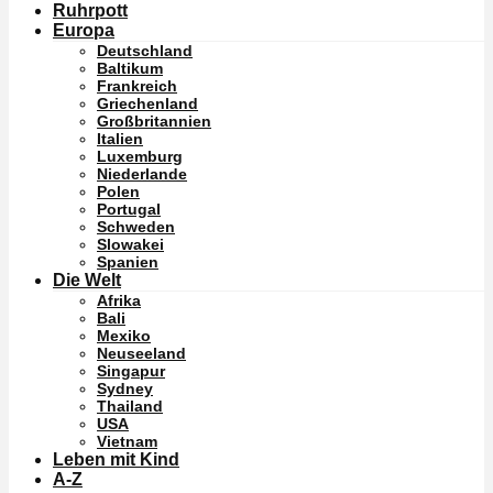
Ruhrpott
Europa
Deutschland
Baltikum
Frankreich
Griechenland
Großbritannien
Italien
Luxemburg
Niederlande
Polen
Portugal
Schweden
Slowakei
Spanien
Die Welt
Afrika
Bali
Mexiko
Neuseeland
Singapur
Sydney
Thailand
USA
Vietnam
Leben mit Kind
A-Z