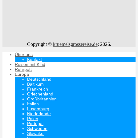
Copyright ©
kruemelsgrossereise.de
; 2026.
Über uns
Kontakt
Reisen mit Kind
Ruhrpott
Europa
Deutschland
Baltikum
Frankreich
Griechenland
Großbritannien
Italien
Luxemburg
Niederlande
Polen
Portugal
Schweden
Slowakei