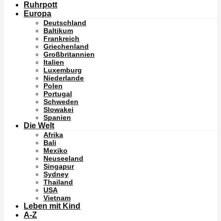
Ruhrpott
Europa
Deutschland
Baltikum
Frankreich
Griechenland
Großbritannien
Italien
Luxemburg
Niederlande
Polen
Portugal
Schweden
Slowakei
Spanien
Die Welt
Afrika
Bali
Mexiko
Neuseeland
Singapur
Sydney
Thailand
USA
Vietnam
Leben mit Kind
A-Z