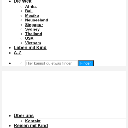
Die Welt
Afrika
Bali
Mexiko
Neuseeland
Singapur
Sydney
Thailand
USA
Vietnam
Leben mit Kind
A-Z
Finden
Über uns
Kontakt
Reisen mit Kind