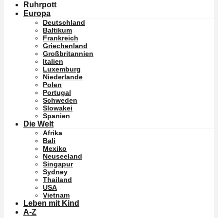
Ruhrpott
Europa
Deutschland
Baltikum
Frankreich
Griechenland
Großbritannien
Italien
Luxemburg
Niederlande
Polen
Portugal
Schweden
Slowakei
Spanien
Die Welt
Afrika
Bali
Mexiko
Neuseeland
Singapur
Sydney
Thailand
USA
Vietnam
Leben mit Kind
A-Z