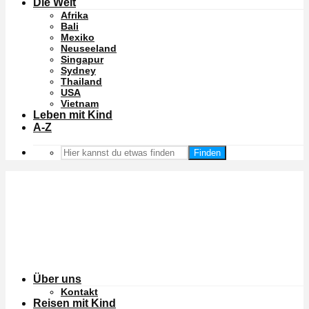
Die Welt
Afrika
Bali
Mexiko
Neuseeland
Singapur
Sydney
Thailand
USA
Vietnam
Leben mit Kind
A-Z
Finden
Über uns
Kontakt
Reisen mit Kind