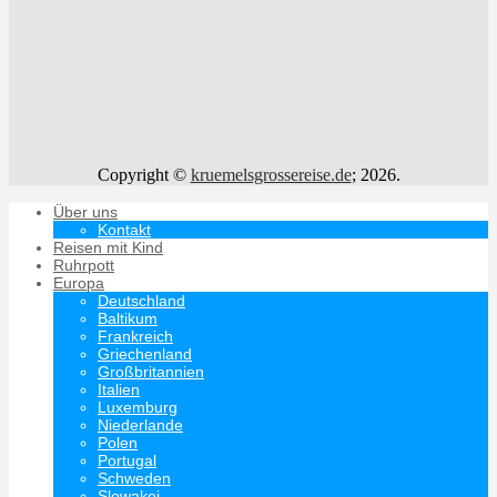
Copyright ©
kruemelsgrossereise.de
; 2026.
Über uns
Kontakt
Reisen mit Kind
Ruhrpott
Europa
Deutschland
Baltikum
Frankreich
Griechenland
Großbritannien
Italien
Luxemburg
Niederlande
Polen
Portugal
Schweden
Slowakei