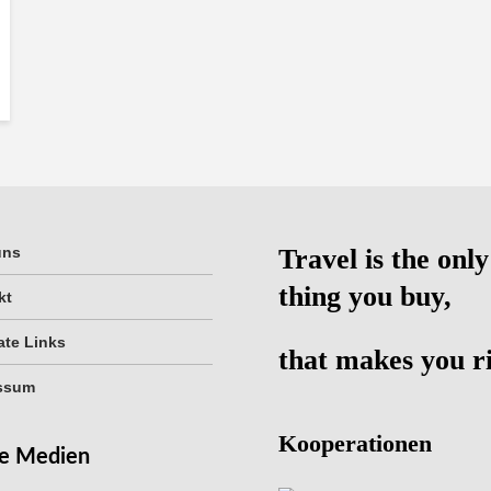
uns
Travel is the only
thing you buy,
kt
iate Links
that makes you r
ssum
Kooperationen
le Medien