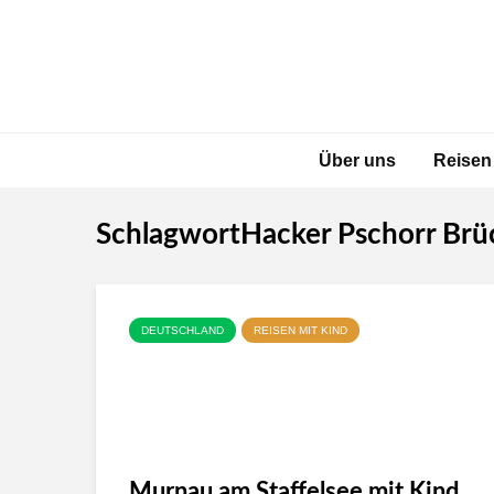
Über uns
Reisen
SchlagwortHacker Pschorr Brü
DEUTSCHLAND
REISEN MIT KIND
Murnau am Staffelsee mit Kind