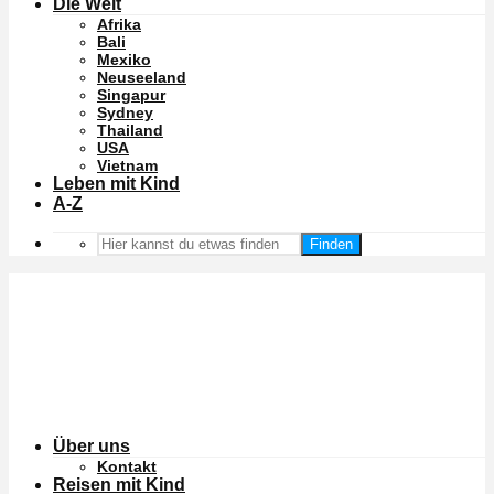
Die Welt
Afrika
Bali
Mexiko
Neuseeland
Singapur
Sydney
Thailand
USA
Vietnam
Leben mit Kind
A-Z
Finden
Über uns
Kontakt
Reisen mit Kind