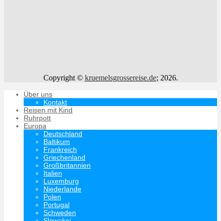
Copyright ©
kruemelsgrossereise.de
; 2026.
Über uns
Kontakt
Reisen mit Kind
Ruhrpott
Europa
Deutschland
Baltikum
Frankreich
Griechenland
Großbritannien
Italien
Luxemburg
Niederlande
Polen
Portugal
Schweden
Slowakei