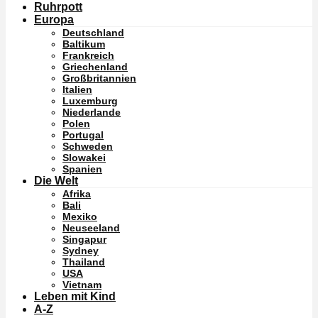
Ruhrpott
Europa
Deutschland
Baltikum
Frankreich
Griechenland
Großbritannien
Italien
Luxemburg
Niederlande
Polen
Portugal
Schweden
Slowakei
Spanien
Die Welt
Afrika
Bali
Mexiko
Neuseeland
Singapur
Sydney
Thailand
USA
Vietnam
Leben mit Kind
A-Z