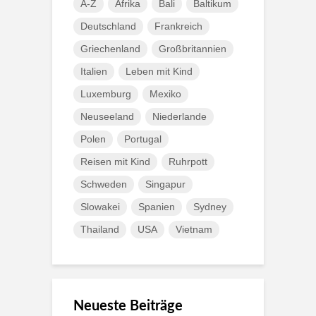
A-Z
Afrika
Bali
Baltikum
Deutschland
Frankreich
Griechenland
Großbritannien
Italien
Leben mit Kind
Luxemburg
Mexiko
Neuseeland
Niederlande
Polen
Portugal
Reisen mit Kind
Ruhrpott
Schweden
Singapur
Slowakei
Spanien
Sydney
Thailand
USA
Vietnam
Neueste Beiträge