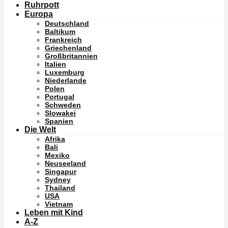
Ruhrpott
Europa
Deutschland
Baltikum
Frankreich
Griechenland
Großbritannien
Italien
Luxemburg
Niederlande
Polen
Portugal
Schweden
Slowakei
Spanien
Die Welt
Afrika
Bali
Mexiko
Neuseeland
Singapur
Sydney
Thailand
USA
Vietnam
Leben mit Kind
A-Z