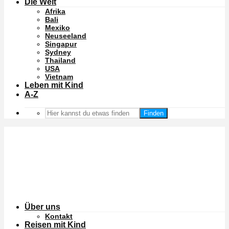
Die Welt
Afrika
Bali
Mexiko
Neuseeland
Singapur
Sydney
Thailand
USA
Vietnam
Leben mit Kind
A-Z
Finden
Über uns
Kontakt
Reisen mit Kind