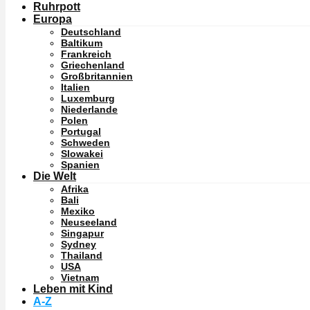
Ruhrpott
Europa
Deutschland
Baltikum
Frankreich
Griechenland
Großbritannien
Italien
Luxemburg
Niederlande
Polen
Portugal
Schweden
Slowakei
Spanien
Die Welt
Afrika
Bali
Mexiko
Neuseeland
Singapur
Sydney
Thailand
USA
Vietnam
Leben mit Kind
A-Z