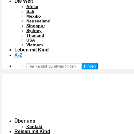
Die Welt
Afrika
Bali
Mexiko
Neuseeland
Singapur
Sydney
Thailand
USA
Vietnam
Leben mit Kind
A-Z
Finden
Über uns
Kontakt
Reisen mit Kind