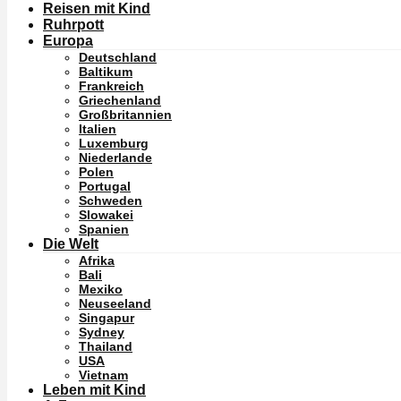
Reisen mit Kind
Ruhrpott
Europa
Deutschland
Baltikum
Frankreich
Griechenland
Großbritannien
Italien
Luxemburg
Niederlande
Polen
Portugal
Schweden
Slowakei
Spanien
Die Welt
Afrika
Bali
Mexiko
Neuseeland
Singapur
Sydney
Thailand
USA
Vietnam
Leben mit Kind