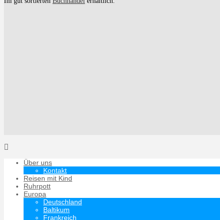
Im gut sortierten
Buchhandel
erhältlich.
Über uns
Kontakt
Reisen mit Kind
Ruhrpott
Europa
Deutschland
Baltikum
Frankreich