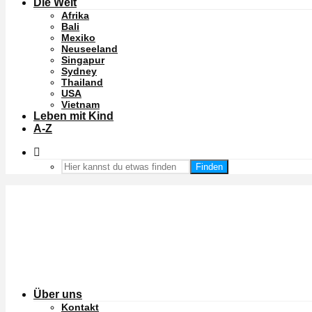
Die Welt
Afrika
Bali
Mexiko
Neuseeland
Singapur
Sydney
Thailand
USA
Vietnam
Leben mit Kind
A-Z
Finden
Über uns
Kontakt