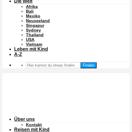
Die Welt
Afrika
Bali
Mexiko
Neuseeland
Singapur
Sydney
Thailand
USA
Vietnam
Leben mit Kind
A-Z
Finden
Über uns
Kontakt
Reisen mit Kind