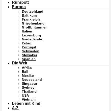
Ruhrpott
Europa
Deutschland
Baltikum
Frankreich
Griechenland
Großbritannien
Italien
Luxemburg
Niederlande
Polen
Portugal
Schweden
Slowakei
Spanien
Die Welt
Afrika
Bali
Mexiko
Neuseeland
Singapur
Sydney
Thailand
USA
Vietnam
Leben mit Kind
A-Z