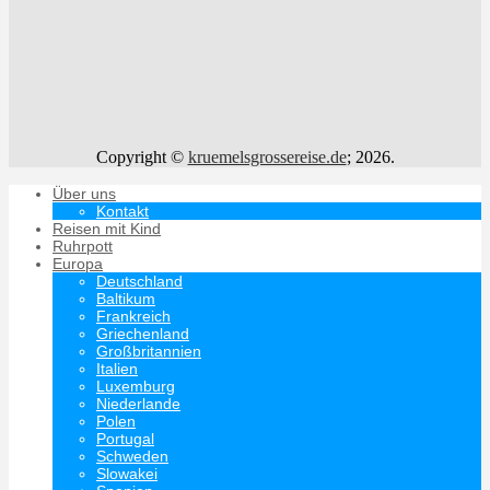
Copyright ©
kruemelsgrossereise.de
; 2026.
Über uns
Kontakt
Reisen mit Kind
Ruhrpott
Europa
Deutschland
Baltikum
Frankreich
Griechenland
Großbritannien
Italien
Luxemburg
Niederlande
Polen
Portugal
Schweden
Slowakei