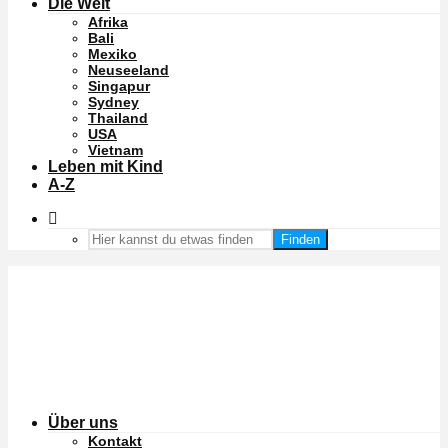
Die Welt
Afrika
Bali
Mexiko
Neuseeland
Singapur
Sydney
Thailand
USA
Vietnam
Leben mit Kind
A-Z
Finden
Über uns
Kontakt