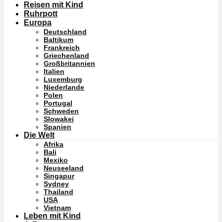
Reisen mit Kind
Ruhrpott
Europa
Deutschland
Baltikum
Frankreich
Griechenland
Großbritannien
Italien
Luxemburg
Niederlande
Polen
Portugal
Schweden
Slowakei
Spanien
Die Welt
Afrika
Bali
Mexiko
Neuseeland
Singapur
Sydney
Thailand
USA
Vietnam
Leben mit Kind