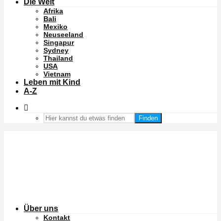
Die Welt
Afrika
Bali
Mexiko
Neuseeland
Singapur
Sydney
Thailand
USA
Vietnam
Leben mit Kind
A-Z
Finden
Über uns
Kontakt