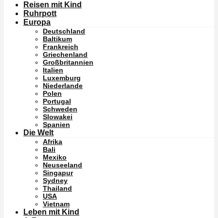
Reisen mit Kind
Ruhrpott
Europa
Deutschland
Baltikum
Frankreich
Griechenland
Großbritannien
Italien
Luxemburg
Niederlande
Polen
Portugal
Schweden
Slowakei
Spanien
Die Welt
Afrika
Bali
Mexiko
Neuseeland
Singapur
Sydney
Thailand
USA
Vietnam
Leben mit Kind