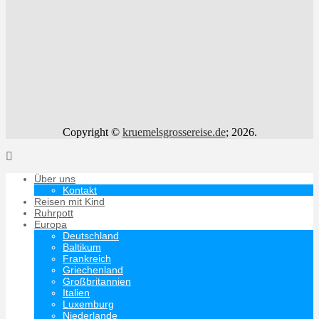
Copyright ©
kruemelsgrossereise.de
; 2026.
Über uns
Kontakt
Reisen mit Kind
Ruhrpott
Europa
Deutschland
Baltikum
Frankreich
Griechenland
Großbritannien
Italien
Luxemburg
Niederlande