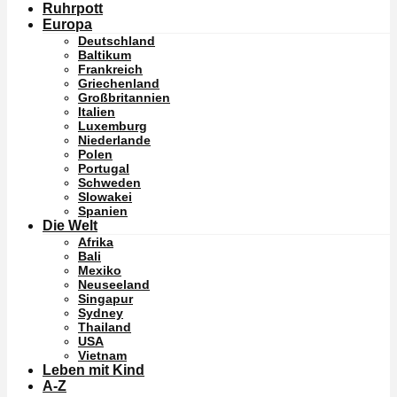
Ruhrpott
Europa
Deutschland
Baltikum
Frankreich
Griechenland
Großbritannien
Italien
Luxemburg
Niederlande
Polen
Portugal
Schweden
Slowakei
Spanien
Die Welt
Afrika
Bali
Mexiko
Neuseeland
Singapur
Sydney
Thailand
USA
Vietnam
Leben mit Kind
A-Z