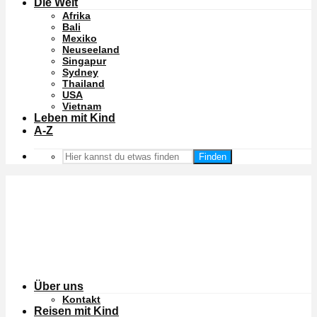
Die Welt
Afrika
Bali
Mexiko
Neuseeland
Singapur
Sydney
Thailand
USA
Vietnam
Leben mit Kind
A-Z
Finden
Über uns
Kontakt
Reisen mit Kind