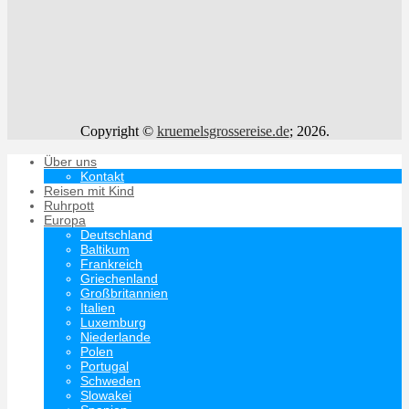
Copyright ©
kruemelsgrossereise.de
; 2026.
Über uns
Kontakt
Reisen mit Kind
Ruhrpott
Europa
Deutschland
Baltikum
Frankreich
Griechenland
Großbritannien
Italien
Luxemburg
Niederlande
Polen
Portugal
Schweden
Slowakei