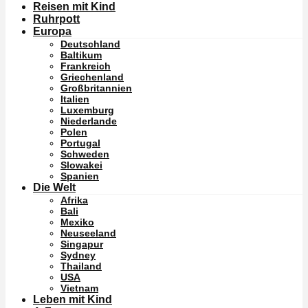
Reisen mit Kind
Ruhrpott
Europa
Deutschland
Baltikum
Frankreich
Griechenland
Großbritannien
Italien
Luxemburg
Niederlande
Polen
Portugal
Schweden
Slowakei
Spanien
Die Welt
Afrika
Bali
Mexiko
Neuseeland
Singapur
Sydney
Thailand
USA
Vietnam
Leben mit Kind