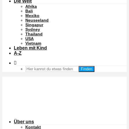
Die Welt
Afrika
Bali
Mexiko
Neuseeland
Singapur
Sydney
Thailand
USA
Vietnam
Leben mit Kind
A-Z
Finden
Über uns
Kontakt