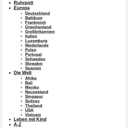
Ruhrpott
Europa
Deutschland
Baltikum
Frankreich
Griechenland
Großbritannien
Italien
Luxemburg
Niederlande
Polen
Portugal
Schweden
Slowakei
Spanien
Die Welt
Afrika
Bali
Mexiko
Neuseeland
Singapur
Sydney
Thailand
USA
Vietnam
Leben mit Kind
A-Z