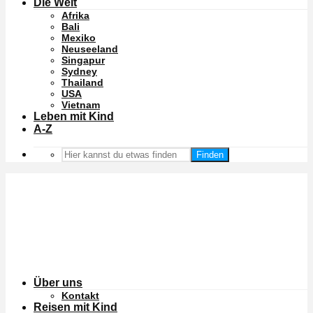
Die Welt
Afrika
Bali
Mexiko
Neuseeland
Singapur
Sydney
Thailand
USA
Vietnam
Leben mit Kind
A-Z
Finden
Über uns
Kontakt
Reisen mit Kind