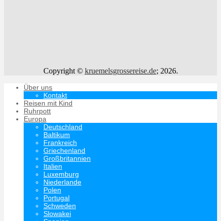
Copyright ©
kruemelsgrossereise.de
; 2026.
Über uns
Kontakt
Reisen mit Kind
Ruhrpott
Europa
Deutschland
Baltikum
Frankreich
Griechenland
Großbritannien
Italien
Luxemburg
Niederlande
Polen
Portugal
Schweden
Slowakei