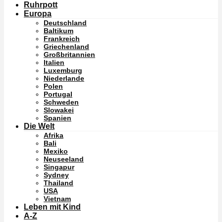
Ruhrpott
Europa
Deutschland
Baltikum
Frankreich
Griechenland
Großbritannien
Italien
Luxemburg
Niederlande
Polen
Portugal
Schweden
Slowakei
Spanien
Die Welt
Afrika
Bali
Mexiko
Neuseeland
Singapur
Sydney
Thailand
USA
Vietnam
Leben mit Kind
A-Z