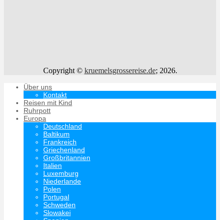
Copyright ©
kruemelsgrossereise.de
; 2026.
Über uns
Kontakt
Reisen mit Kind
Ruhrpott
Europa
Deutschland
Baltikum
Frankreich
Griechenland
Großbritannien
Italien
Luxemburg
Niederlande
Polen
Portugal
Schweden
Slowakei