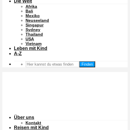
Die Welt
Afrika
Bali
Mexiko
Neuseeland
Singapur
Sydney
Thailand
USA
Vietnam
Leben mit Kind
A-Z
Finden
Über uns
Kontakt
Reisen mit Kind