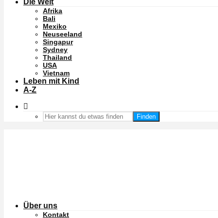
Die Welt
Afrika
Bali
Mexiko
Neuseeland
Singapur
Sydney
Thailand
USA
Vietnam
Leben mit Kind
A-Z
Finden
Über uns
Kontakt