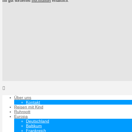
Im gut sortierten
Buchhandel
erhältlich.
Über uns
Kontakt
Reisen mit Kind
Ruhrpott
Europa
Deutschland
Baltikum
Frankreich