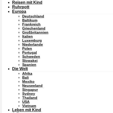
Reisen mit Kind
Ruhrpott
Europa
Deutschland
Baltikum
Frankreich
Griechenland
Großbritannien
Italien
Luxemburg
Niederlande
Polen
Portugal
Schweden
Slowakei
Spanien
Die Welt
Afrika
Bali
Mexiko
Neuseeland
Singapur
Sydney
Thailand
USA
Vietnam
Leben mit Kind