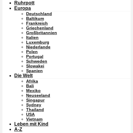
Ruhrpott
Europa
Deutschland
Baltikum
Frankreich
Griechenland
Großbritannien
Italien
Luxemburg
Niederlande
Polen
Portugal
Schweden
Slowakei
Spanien
Die Welt
Afrika
Bali
Mexiko
Neuseeland
Singapur
Sydney
Thailand
USA
Vietnam
Leben mit Kind
A-Z