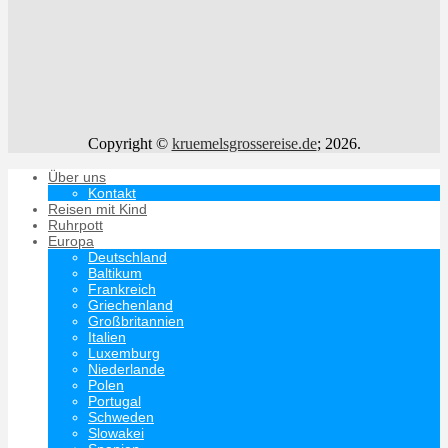
Copyright ©
kruemelsgrossereise.de
; 2026.
Über uns
Kontakt
Reisen mit Kind
Ruhrpott
Europa
Deutschland
Baltikum
Frankreich
Griechenland
Großbritannien
Italien
Luxemburg
Niederlande
Polen
Portugal
Schweden
Slowakei