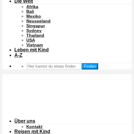
Die Welt
Afrika
Bali
Mexiko
Neuseeland
Singapur
Sydney
Thailand
USA
Vietnam
Leben mit Kind
A-Z
Finden
Über uns
Kontakt
Reisen mit Kind