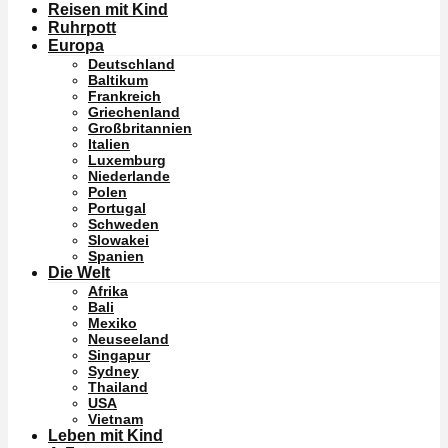
Reisen mit Kind
Ruhrpott
Europa
Deutschland
Baltikum
Frankreich
Griechenland
Großbritannien
Italien
Luxemburg
Niederlande
Polen
Portugal
Schweden
Slowakei
Spanien
Die Welt
Afrika
Bali
Mexiko
Neuseeland
Singapur
Sydney
Thailand
USA
Vietnam
Leben mit Kind