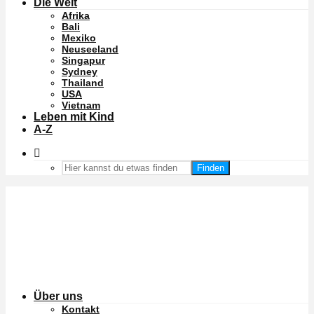
Die Welt
Afrika
Bali
Mexiko
Neuseeland
Singapur
Sydney
Thailand
USA
Vietnam
Leben mit Kind
A-Z
Finden
Über uns
Kontakt